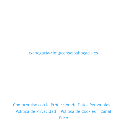
C/ Ricardo Castro, 10, 3ºG
Albacete – 02001
Teléfono
(967) 246 356
Email
c-abogacia-clm@consejoabogacia.es
Compromiso con la Protección de Datos Personales
|
Política de Privacidad
|
Política de Cookies
|
Canal
Ético